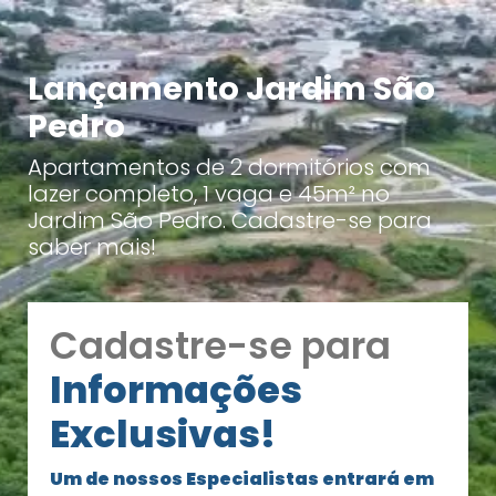
Lançamento Jardim São
Pedro
Apartamentos de 2 dormitórios com
lazer completo, 1 vaga e 45m² no
Jardim São Pedro. Cadastre-se para
saber mais!
Cadastre-se para
Informações
Exclusivas!
Um de nossos Especialistas entrará em