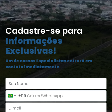
Cadastre-se para
Informações
Exclusivas!
Um de nossos Especialistas entrará em
contato imediatamente.
Seu Nome
+55
Brazil
+55
E-mail